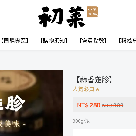
【團購專區】
【購物須知】
【會員點數】
【粉絲
【蒜香雞胗】
人氣必買🔥
280
NT$
330
NT$
300g/瓶
-