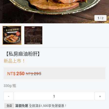
1
/
2
【私房麻油粉肝】
新品上市！
250
NT$
295
NT$
330g/瓶
-
+
滿額免運
全館滿$1,500享免運優惠 !
全店