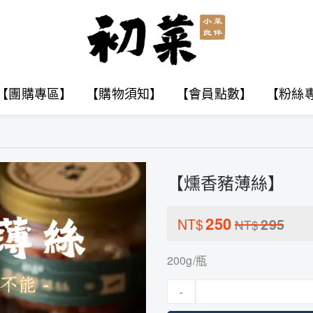
【團購專區】
【購物須知】
【會員點數】
【粉絲
【燻香豬薄絲】
250
NT$
295
NT$
200g/瓶
-