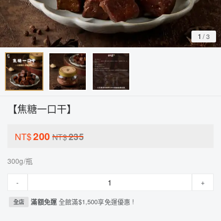
1
/
3
【焦糖一口干】
200
NT$
235
NT$
300g/瓶
-
+
滿額免運
全館滿$1,500享免運優惠 !
全店