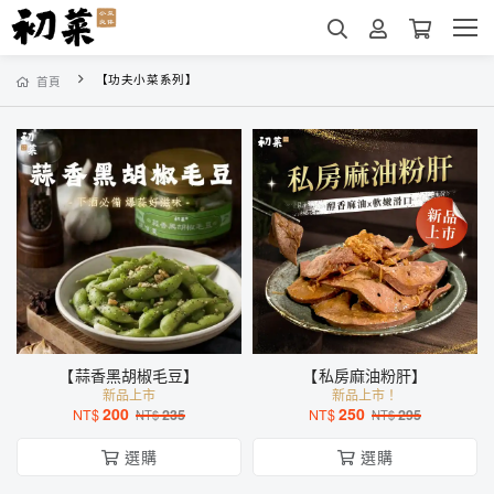
【功夫小菜系列】
首頁
【蒜香黑胡椒毛豆】
【私房麻油粉肝】
新品上市
新品上市！
200
250
NT$
235
NT$
295
NT$
NT$
選購
選購