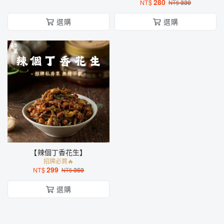
280
NT$
330
NT$
選購
選購
【辣個丁香花生】
招牌必買🔥
299
NT$
350
NT$
選購