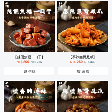
【辣個焦糖一口干】
【泰辣無骨鳳爪】
200
280
NT$
235
NT$
330
NT$
NT$
選購
選購