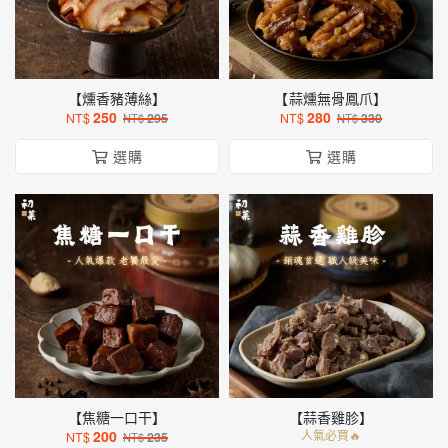
【燻香豬薄絲】
【蒜燻無骨鳳爪】
250
280
NT$
295
NT$
330
NT$
NT$
選購
選購
【焦糖一口干】
【蒜香雞胗】
200
人氣必買🔥
NT$
235
NT$